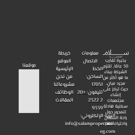
معلومات
خريطة
بخبرة تقارب
الاتصال
الموقع
موقعنا
30 عامًا، تلتزم
الخط
الرئيسية
الشركة ببناء
الساخن:
من نحن
ما هو أكثر من
مجرد مبانٍ،
17051
مشروعاتنا
حيث تركز على
تليفون: +20
الوظائف
إنشاء
2 2322
المقالات
مجتمعات
سكنية هادئة
9339
تتمحور حول
البريد الإلكتروني:
راحة السكان
info@salamproperties-
واحتياجاتهم.
eg.com